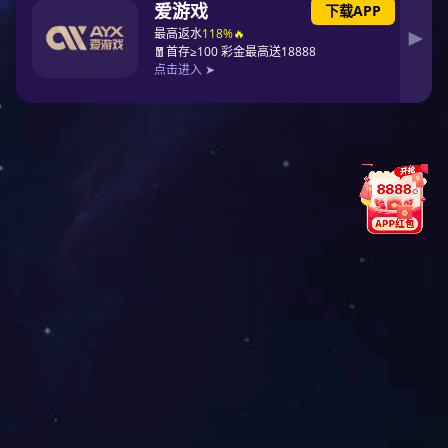
育
宝田二路臣田工业区28栋4楼
+
[ 移动端二
维码 ]
热烈欢
迎广大
新老客
户前来
咨询洽
谈， 米
兰体育
全天恭