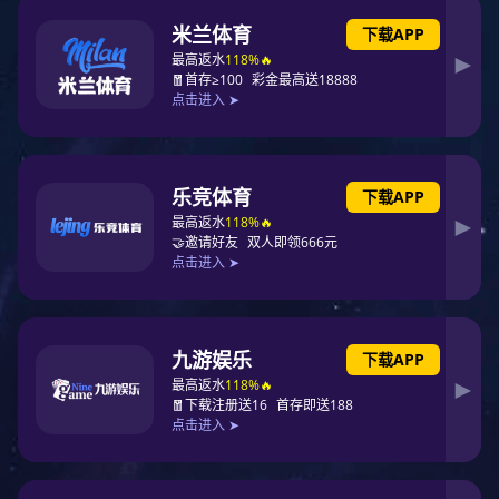
2017年，第二个研发团队成立；与箱包品牌鳄鱼达成战略合
作关系。
2018年，战略布局国内市场，线下品牌店隆重开业；与小米
达成战略合作关系。
2019年，获专利超300项；与箱包品牌巴黎世家达成战略合
作关系。
2021年，荣获双项大奖：红点奖、IF设计奖；跟踪定位技术
突破壁垒；正式布局国内线下品牌店。
2022年，荣获金点设计大奖； 荣获韩国好设计奖。
2023年，品牌视觉全新升级，品牌战略做出重大调整； V1
单款出货量达1000万+件。