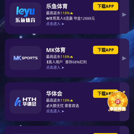
Contact
深圳米兰体育数码科
Us
技有限公司
联
公司联系人：Faye
系
公司服务热线：0755-23340913
米
联系人电话（手机）：
兰
13662227611
体
邮箱：fayleung@walsuntech.com
公司详细地址：深圳市宝安区西乡