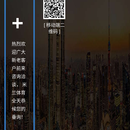
+
[ 移动端二
维码 ]
热烈欢
迎广大
新老客
户前来
咨询洽
谈， 米
兰体育
全天恭
候您的
垂询！